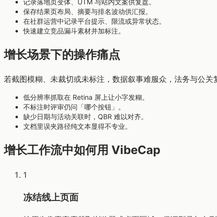
记录落地页变体、UTM 与站内文案供复盘。
保存结果页布局、摘要与排名波动供汇报。
在社群运营中记录平台提示、限流或异常状态。
快速建立竞品漏斗素材并加标注。
增长场景下的操作痛点
若截图模糊、未裁切或未标注，数据叙事难服众，法务与公关
低分辨率抓取在 Retina 屏上让小字发糊。
不标注时评审仍问「哪个按钮」。
缺少日期与活动关联时，QBR 难以对齐。
文档里误夹路径纯文本显得不专业。
增长工作流中如何用 VibeCap
1
冻结线上页面